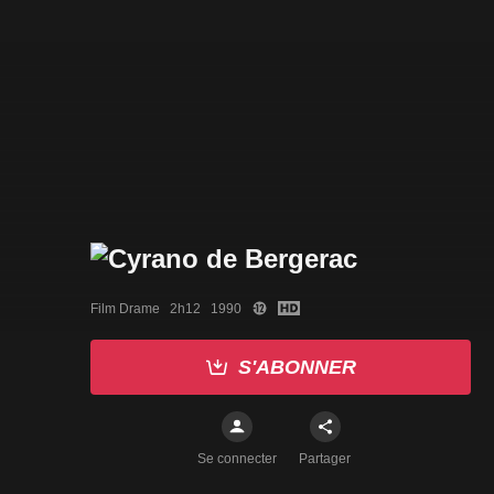
Film Drame   2h12   1990
S'ABONNER
Se connecter
Partager