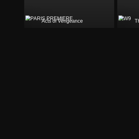
Acts of Vengeance
T