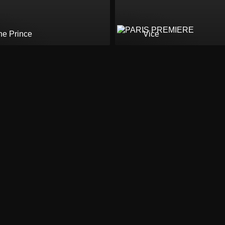
he Prince
Vice