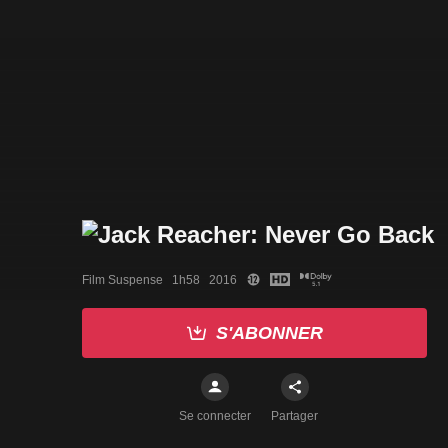
Film Suspense   1h58   2016
S'ABONNER
Se connecter
Partager