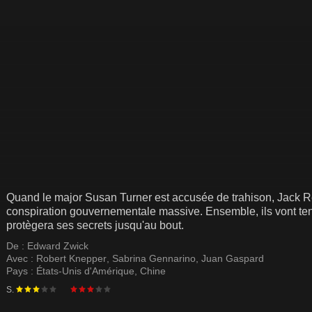
Quand le major Susan Turner est accusée de trahison, Jack Re
conspiration gouvernementale massive. Ensemble, ils vont ten
protègera ses secrets jusqu'au bout.
De :
Edward Zwick
Avec :
Robert Knepper
,
Sabrina Gennarino
,
Juan Gaspard
Pays :
États-Unis d'Amérique
,
Chine
S.