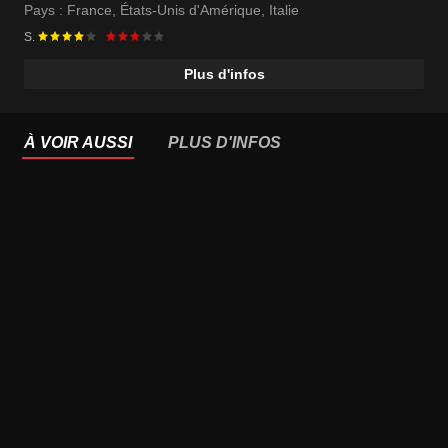
Nadya Serednichenko
Pays :
France
,
États-Unis d'Amérique
,
Italie
S.
Plus d'infos
À VOIR AUSSI
PLUS D'INFOS