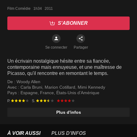
Film Comédie   1h34   2011
S'ABONNER
Se connecter
Partager
Un écrivain nostalgique hésite entre sa fiancée,
contemporaine mais ennuyeuse, et une maîtresse de
Picasso, qu'il rencontre en remontant le temps.
De :
Woody Allen
Avec :
Carla Bruni
,
Marion Cotillard
,
Mimi Kennedy
Pays :
Espagne
,
France
,
États-Unis d'Amérique
P.
S.
Plus d'infos
À VOIR AUSSI
PLUS D'INFOS