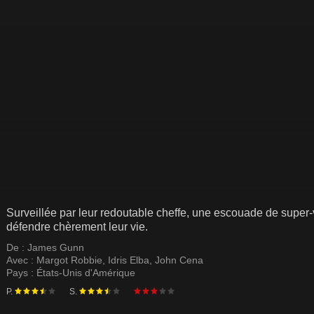
Surveillée par leur redoutable cheffe, une escouade de super-v
défendre chèrement leur vie.
De :
James Gunn
Avec :
Margot Robbie
,
Idris Elba
,
John Cena
Pays :
États-Unis d'Amérique
P.
S.