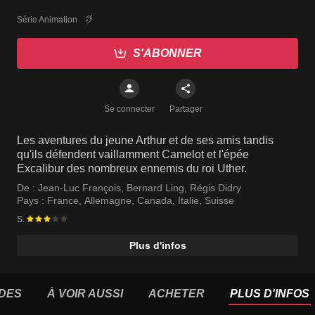
Série Animation
S'ABONNER
Se connecter
Partager
Les aventures du jeune Arthur et de ses amis tandis
qu'ils défendent vaillamment Camelot et l'épée
Excalibur des nombreux ennemis du roi Uther.
De :
Jean-Luc François
,
Bernard Ling
,
Régis Didry
Pays :
France
,
Allemagne
,
Canada
,
Italie
,
Suisse
S.
Plus d'infos
DES
À VOIR AUSSI
ACHETER
PLUS D'INFOS