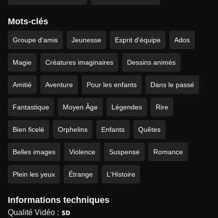
Mots-clés
Groupe d'amis
Jeunesse
Esprit d'équipe
Ados
Magie
Créatures imaginaires
Dessins animés
Amitié
Aventure
Pour les enfants
Dans le passé
Fantastique
Moyen Âge
Légendes
Rire
Bien ficelé
Orphelins
Enfants
Quêtes
Belles images
Violence
Suspense
Romance
Plein les yeux
Étrange
L'Histoire
Informations techniques
Qualité Vidéo :