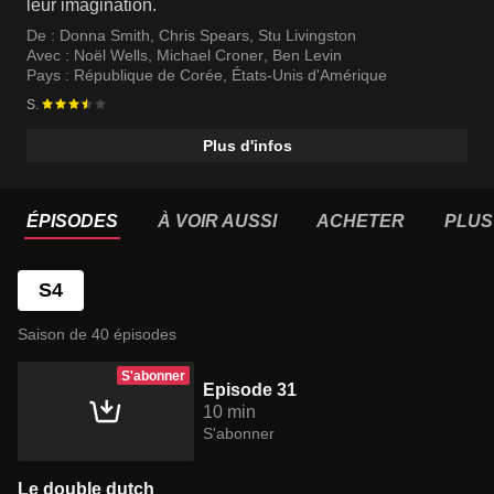
leur imagination.
De :
Donna Smith
,
Chris Spears
,
Stu Livingston
Avec :
Noël Wells
,
Michael Croner
,
Ben Levin
Pays :
République de Corée
,
États-Unis d'Amérique
S.
Plus d'infos
ÉPISODES
À VOIR AUSSI
ACHETER
PLUS
S4
Saison de 40 épisodes
S'abonner
Episode 31
10 min
S'abonner
Le double dutch