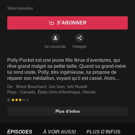
Série Animation
S'ABONNER
Se connecter
Partager
Polly Pocket est une jeune fille férue d'aventures, qui
rêve grand malgré sa petite taille. Quand sa grand-mère
lui rend visite, Polly, très ingénieuse, lui propose de
réparer son médaillon, voyant qu'il est cassé. Alors
qu'elle travaille sur le bijou, Polly découvre qu'il a le
De :
Brent Bouchard
,
Jon Izen
,
Ishi Rudell
pouvoir de la rétrécir ! Sa grand-mère lui raconte
Pays :
Canada
,
États-Unis d'Amérique
,
Irlande
l'histoire du médaillon et de ses pouvoirs en espérant
S.
que Polly pourra en faire bon usage.
Plus d'infos
ÉPISODES
À VOIR AUSSI
PLUS D'INFOS