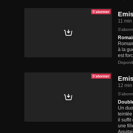
S'abonner
Emis
11 min
S'abonn
Romai
Romain 
à la gu
est for
Disponi
S'abonner
Emis
12 min
S'abonn
Double
Un duo 
teintée
il suff
une fil
Aquitai