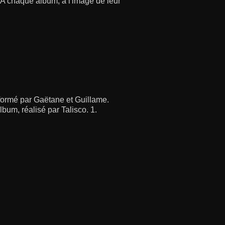
A chaque album, à l'image de leur
 formé par Gaëtane et Guillame.
bum, réalisé par Talisco. 1.