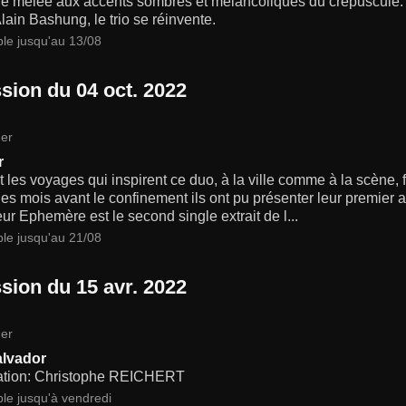
le mêlée aux accents sombres et mélancoliques du crépuscule. 
Alain Bashung, le trio se réinvente.
ble jusqu'au 13/08
sion du 04 oct. 2022
er
r
 les voyages qui inspirent ce duo, à la ville comme à la scène,
s mois avant le confinement ils ont pu présenter leur premier al
r Ephemère est le second single extrait de l...
ble jusqu'au 21/08
sion du 15 avr. 2022
er
lvador
ation: Christophe REICHERT
ble jusqu'à vendredi