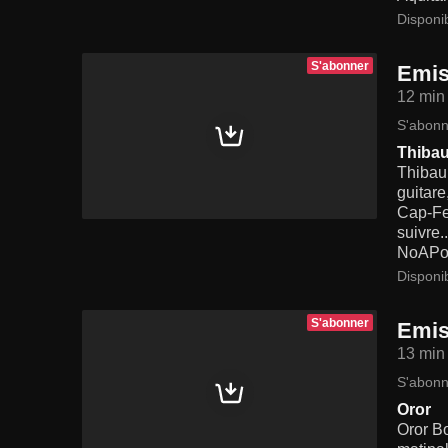
Disponi
S'abonner
Emis
12 min
S'abonn
Thibau
Thibaul
guitare
Cap-Fe
suivre.
NoAPo
Disponi
S'abonner
Emis
13 min
S'abonn
Oror
Oror Bo