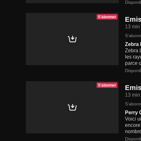
Disponi
S'abonner
Emis
13 min
S'abonn
Zebra
Zebra L
les ray
parce q
Disponib
S'abonner
Emis
13 min
S'abonn
Perry 
Voici u
encore 
nombreu
Disponi