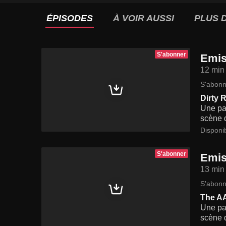
ÉPISODES
À VOIR AUSSI
PLUS D
S'abonner
Emis
12 min
S'abonn
Dirty 
Une pa
scène 
Disponi
S'abonner
Emis
13 min
S'abonn
The A
Une pa
scène 