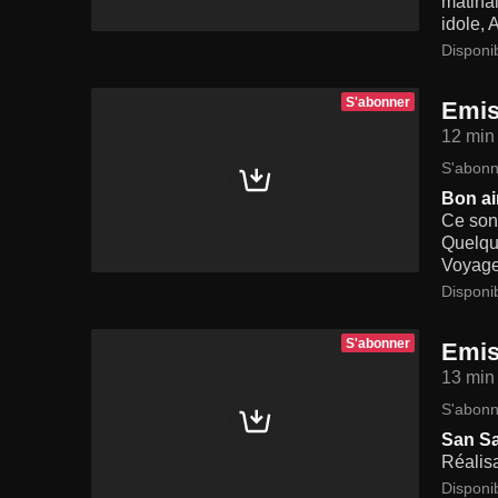
matina
idole, 
Disponi
S'abonner
Emis
12 min
S'abonn
Bon ai
Ce sont
Quelque
Voyageu
Disponi
S'abonner
Emis
13 min
S'abonn
San Sa
Réalis
Disponi