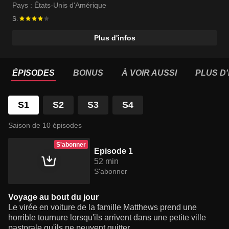
Catalina Sandino Moreno
Pays :
États-Unis d'Amérique
S.
Plus d'infos
ÉPISODES
BONUS
À VOIR AUSSI
PLUS D'
S1
S2
S3
S4
Saison de 10 épisodes
S'abonner
Episode 1
52 min
S'abonner
Voyage au bout du jour
Le virée en voiture de la famille Matthews prend une
horrible tournure lorsqu'ils arrivent dans une petite ville
pastorale qu'ils ne peuvent quitter.