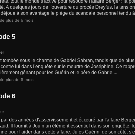
reté, tout le monde s'active pour résoudre l'affaire Berger ; la p
ité. A quelques jours de l'ouverture du procès Dreyfus, la tensio
 déjoue à son avantage le piège du scandale personnel tendu 
ble plus de 6 mois
ode 5
er
t tombée sous le charme de Gabriel Sabran, tandis que de plus
contre lui dans l'enquête sur le meurtre de Joséphine. Ce rappr
lièrement gênant pour les Guérin et le père de Gabriel...
ble plus de 6 mois
ode 6
er
par des années d'asservissement et écœuré par l'affaire Berger,
ud. Il fournit à Jouin un élément essentiel dans son enquête, l
ne pour l'aider dans cette affaire. Jules Guérin, de son côté, s'e