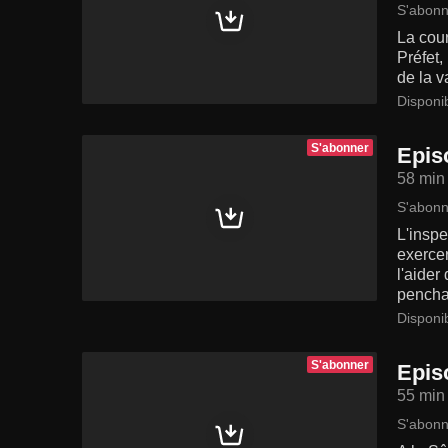
S'abonn
La cou
Préfet,
de la v
Disponi
S'abonner
Epis
58 min
S'abonn
L'inspe
exercer
l'aider
penchan
Disponi
S'abonner
Epis
55 min
S'abonn