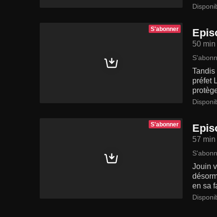
Disponi
S'abonner
Epis
50 min
S'abonn
Tandis
préfet 
protège
Disponi
S'abonner
Epis
57 min
S'abonn
Jouin v
désorma
en sa f
Disponi