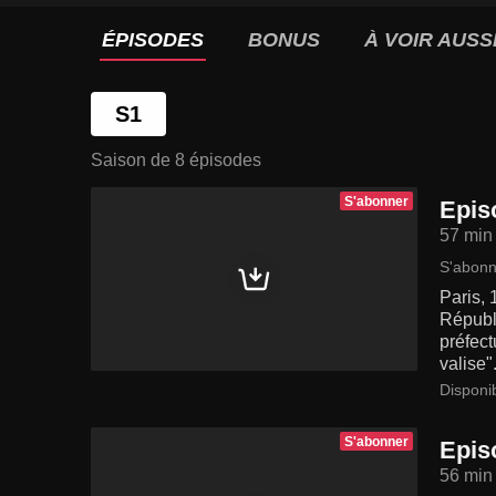
ÉPISODES
BONUS
À VOIR AUSS
S1
Saison de 8 épisodes
S'abonner
Epis
57 min
S'abonn
Paris, 
Républi
préfect
valise"
Disponi
S'abonner
Epis
56 min