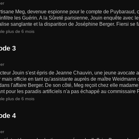
er
rtisane Meg, devenue espionne pour le compte de Puybaraud, ch
 infiltre les Guérin. A la Sûreté parisienne, Jouin enquête avec l
alise sanglante et la disparition de Joséphine Berger. Fiersi se fa
ble plus de 6 mois
ode 3
er
cteur Jouin s'est épris de Jeanne Chauvin, une jeune avocate a
 mais officie en tant qu'assistante auprès de maître Weidmann da
 dans l'affaire Berger. De son côté, Meg reçoit chez elle madame
t pour les paradis artificiels n'a pas échappé au commissaire
ble plus de 6 mois
ode 4
er