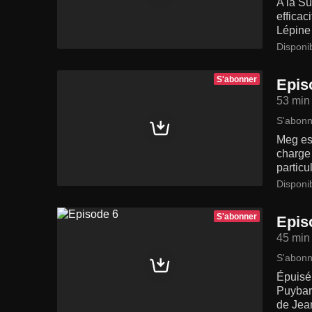
A la Sû
efficac
Lépine
Disponi
S'abonner
Epis
53 min
S'abonn
Meg es
charge 
particu
Disponi
S'abonner
Epis
45 min
S'abonn
Épuisé 
Puybara
de Jean