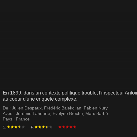
En 1899, dans un contexte politique trouble, l'inspecteur Anto
au coeur d'une enquête complexe.
De :
Julien Despaux
,
Frédéric Balekdjian
,
Fabien Nury
Avec :
Jérémie Laheurte
,
Evelyne Brochu
,
Marc Barbé
Pays :
France
S.
P.