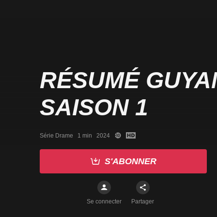
RÉSUMÉ GUYA
SAISON 1
Série Drame   1 min   2024
S'ABONNER
Se connecter
Partager