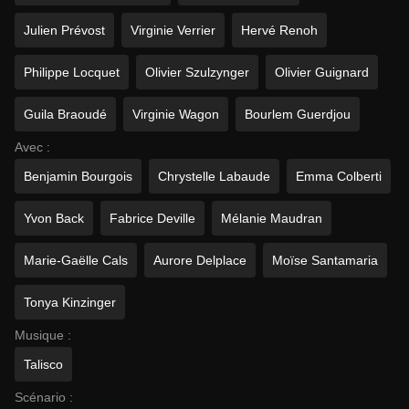
Julien Prévost
Virginie Verrier
Hervé Renoh
Philippe Locquet
Olivier Szulzynger
Olivier Guignard
Guila Braoudé
Virginie Wagon
Bourlem Guerdjou
Avec :
Benjamin Bourgois
Chrystelle Labaude
Emma Colberti
Yvon Back
Fabrice Deville
Mélanie Maudran
Marie-Gaëlle Cals
Aurore Delplace
Moïse Santamaria
Tonya Kinzinger
Musique :
Talisco
Scénario :