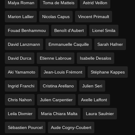
Malya Roman
Toma de Matteis
Astrid Veillon
Marion Lallier
Nicolas Capus
Vincent Primault
Fouad Benhammou
Benoît d'Aubert
Lionel Smila
David Lanzmann
Emmanuelle Caquille
Sarah Hafner
David Durca
Etienne Labroue
Isabelle Desalos
Aki Yamamoto
Jean-Louis Frémont
Stéphane Kappes
Ingrid Franchi
Cristina Arellano
Julien Seri
Chris Nahon
Julien Carpentier
Axelle Laffont
Leila Dixmier
Maria Chiara Malta
Laura Saulnier
Sébastien Pourcel
Aude Cogny-Coubert