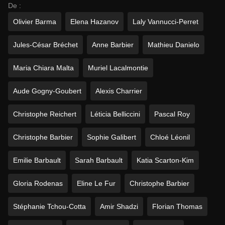
De :
Olivier Barma
Elena Hazanov
Laly Vannucci-Perret
Jules-César Bréchet
Anne Barbier
Mathieu Danielo
Maria Chiara Malta
Muriel Lacalmontie
Aude Gogny-Goubert
Alexis Charrier
Christophe Reichert
Léticia Belliccini
Pascal Roy
Christophe Barbier
Sophie Galibert
Chloé Léonil
Emilie Barbault
Sarah Barbault
Katia Scarton-Kim
Gloria Rodenas
Eline Le Fur
Christophe Barbier
Stéphanie Tchou-Cotta
Amir Shadzi
Florian Thomas