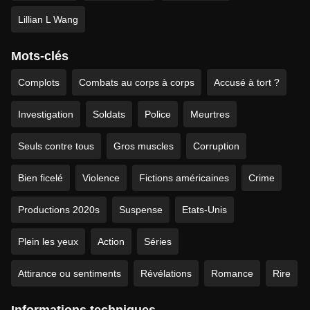
Lillian L Wang
Mots-clés
Complots
Combats au corps à corps
Accusé à tort ?
Investigation
Soldats
Police
Meurtres
Seuls contre tous
Gros muscles
Corruption
Bien ficelé
Violence
Fictions américaines
Crime
Productions 2020s
Suspense
Etats-Unis
Plein les yeux
Action
Séries
Attirance ou sentiments
Révélations
Romance
Rire