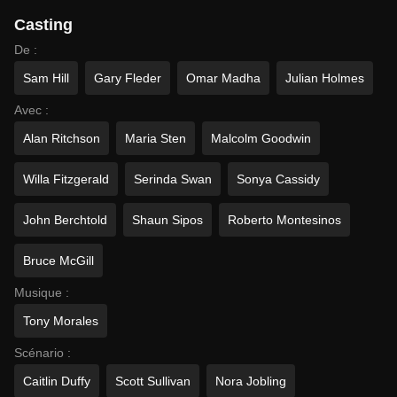
Casting
De :
Sam Hill
Gary Fleder
Omar Madha
Julian Holmes
Avec :
Alan Ritchson
Maria Sten
Malcolm Goodwin
Willa Fitzgerald
Serinda Swan
Sonya Cassidy
John Berchtold
Shaun Sipos
Roberto Montesinos
Bruce McGill
Musique :
Tony Morales
Scénario :
Caitlin Duffy
Scott Sullivan
Nora Jobling