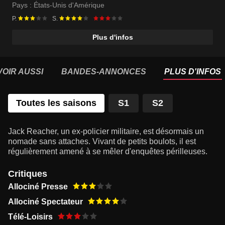
Pays :
États-Unis d'Amérique
P.
S.
Plus d'infos
VOIR AUSSI
BANDES-ANNONCES
PLUS D'INFOS
Toutes les saisons
S1
S2
Jack Reacher, un ex-policier militaire, est désormais un
nomade sans attaches. Vivant de petits boulots, il est
régulièrement amené à se mêler d'enquêtes périlleuses.
Critiques
Allociné Presse
Allociné Spectateur
Télé-Loisirs