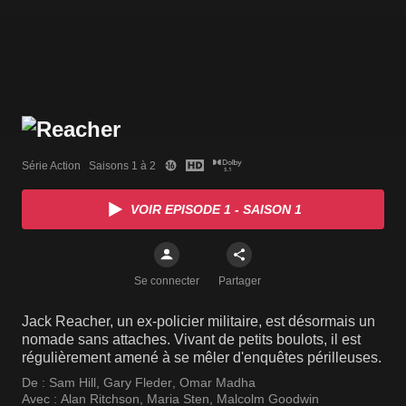
Série Action   Saisons 1 à 2
VOIR EPISODE 1 - SAISON 1
Se connecter
Partager
Jack Reacher, un ex-policier militaire, est désormais un
nomade sans attaches. Vivant de petits boulots, il est
régulièrement amené à se mêler d'enquêtes périlleuses.
De :
Sam Hill
,
Gary Fleder
,
Omar Madha
Avec :
Alan Ritchson
,
Maria Sten
,
Malcolm Goodwin