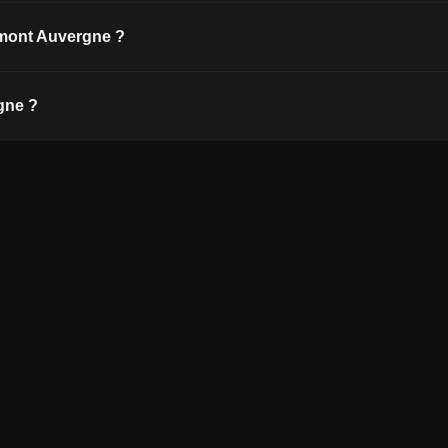
rmont Auvergne ?
gne ?