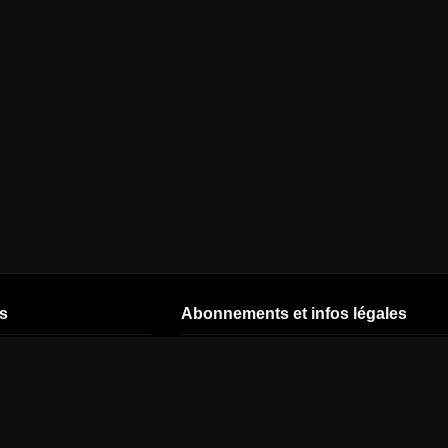
s
Abonnements et infos légales
CSTAR
Nos offres
Start by CANAL
CNEWS
Offres - 26 ans
TNT CANAL
READY
CINÉ+ OCS
Offres avec
abonnement
J'ai un code