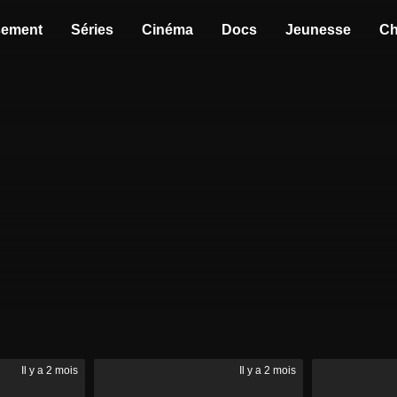
sement
Séries
Cinéma
Docs
Jeunesse
Ch
Il y a 2 mois
Il y a 2 mois