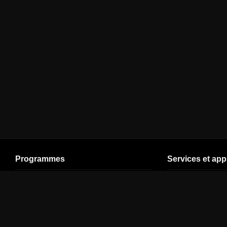
Programmes
Services et app
Cinéma
En direct (V5)
Plan de site
Séries
Ligue 1
Espace Client
SPORT
Ligue des
Assistance
champions