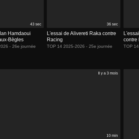
43 sec
36 sec
ylan Hamdaoui
L'essai de Alivereti Raka contre
L'essa
aux-Bègles
Racing
contre
026 - 26e journée
TOP 14 2025-2026 - 25e journée
TOP 14 
Il y a 3 mois
10 min