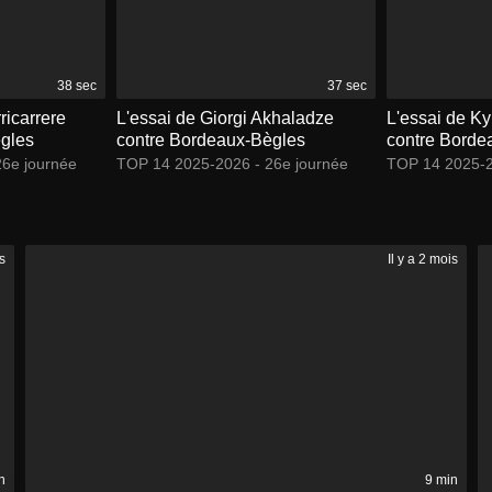
38 sec
37 sec
ricarrere
L'essai de Giorgi Akhaladze
L'essai de K
gles
contre Bordeaux-Bègles
contre Borde
6e journée
TOP 14 2025-2026 - 26e journée
TOP 14 2025-2
is
Il y a 2 mois
n
9 min