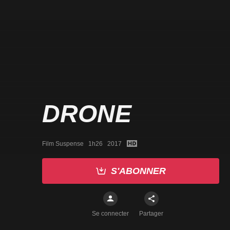
DRONE
Film Suspense   1h26   2017
S'ABONNER
Se connecter
Partager