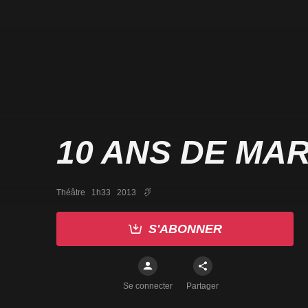
10 ANS DE MA
Théâtre   1h33   2013
S'ABONNER
Se connecter
Partager