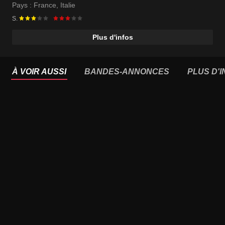
Michel Constantin
Pays :
France
,
Italie
S.
Plus d'infos
À VOIR AUSSI
BANDES-ANNONCES
PLUS D'