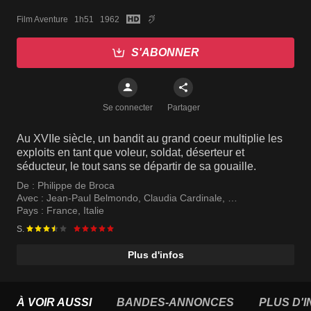
Film Aventure   1h51   1962
S'ABONNER
Se connecter
Partager
Au XVIIe siècle, un bandit au grand coeur multiplie les
exploits en tant que voleur, soldat, déserteur et
séducteur, le tout sans se départir de sa gouaille.
De :
Philippe de Broca
Avec :
Jean-Paul Belmondo
,
Claudia Cardinale
,
Jean Rochefort
Pays :
France
,
Italie
S.
Plus d'infos
À VOIR AUSSI
BANDES-ANNONCES
PLUS D'