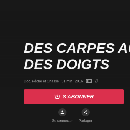
DES CARPES A
DES DOIGTS
Doc. Pêche et Chasse   51 min   2016
S'ABONNER
Se connecter
Partager