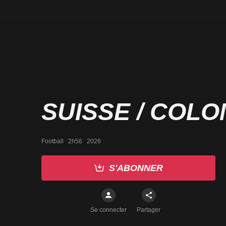
SUISSE / COLO
Football   2h56   2026
S'ABONNER
Se connecter
Partager