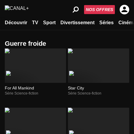
NOS OFFRES
Découvrir
TV
Sport
Divertissement
Séries
Ciném
guerre froide
For All Mankind
Star City
Série Science-fiction
Série Science-fiction