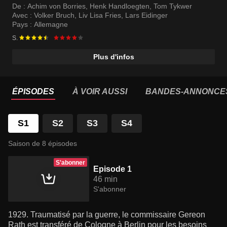
De :
Achim von Borries
,
Henk Handloegten
,
Tom Tykwer
Avec :
Volker Bruch
,
Liv Lisa Fries
,
Lars Eidinger
Pays :
Allemagne
S.
Plus d'infos
ÉPISODES
À VOIR AUSSI
BANDES-ANNONCE
S1
S2
S3
S4
Saison de 8 épisodes
S'abonner
Episode 1
46 min
S'abonner
1929. Traumatisé par la guerre, le commissaire Gereon
Rath est transféré de Cologne à Berlin pour les besoins