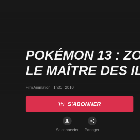
POKÉMON 13 : Z
LE MAÎTRE DES 
Film Animation   1h31   2010
S'ABONNER
Se connecter
Partager