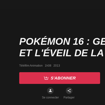
POKÉMON 16 : G
ET L'ÉVEIL DE L
Téléfilm Animation   1h08   2013
S'ABONNER
Se connecter
Partager