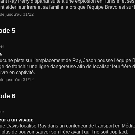
ant Ray Perry disparaît suite à une explosion en Tunisie, et s
 aider leur frère et sa famille, alors que l'équipe Bravo est sur 
ble jusqu'au 31/12
ode 5
er
e
cune piste sur l'emplacement de Ray, Jason pousse l'équipe Br
e de franchir une ligne dangereuse afin de localiser leur frère
ivre en captivité.
ble jusqu'au 31/12
ode 6
er
eur a un visage
que Davis localise Ray dans un conteneur de transport en Médit
 plus de pouvoir sauver son frère avant qu'il ne soit trop tard.