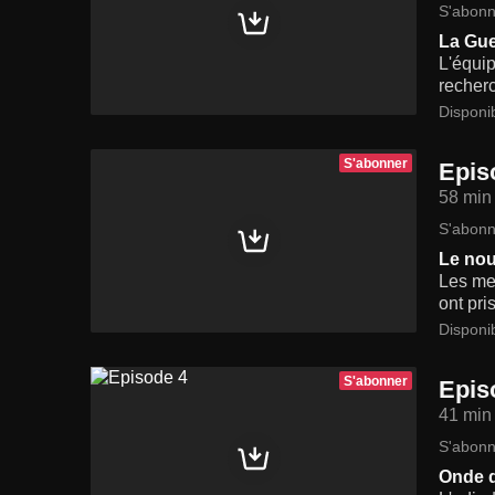
S'abonn
La Gue
L'équip
recherc
Disponi
S'abonner
Epis
58 min
S'abonn
Le no
Les mem
ont pri
Disponi
S'abonner
Epis
41 min
S'abonn
Onde 