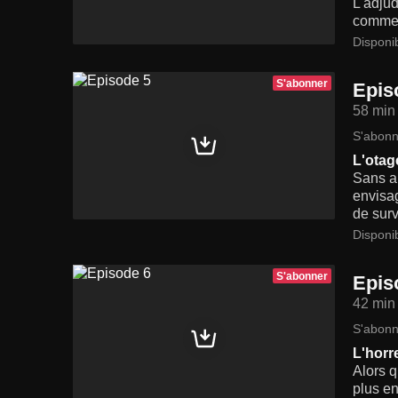
L'adjud
comment
Disponi
S'abonner
Epis
58 min
S'abonn
L'otag
Sans au
envisag
de surv
Disponi
S'abonner
Epis
42 min
S'abonn
L'horr
Alors 
plus en