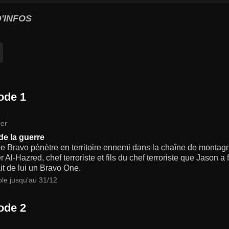
'INFOS
ode 1
er
de la guerre
pe Bravo pénètre en territoire ennemi dans la chaîne de monta
r Al-Hazred, chef terroriste et fils du chef terroriste que Jason a
ait de lui un Bravo One.
ble jusqu'au 31/12
ode 2