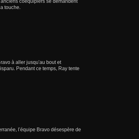
es anciens coéquipiers se demandent
la touche.
avo à aller jusqu'au bout et
 disparu. Pendant ce temps, Ray tente
erranée, l'équipe Bravo désespère de