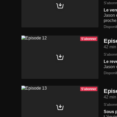
S'abonn
Le ver
Jason e
proche,
Disponi
S'abonner
Epis
42 min
S'abonn
Le rev
Jason v
Disponi
S'abonner
Epis
42 min
S'abonn
Sous p
L'équi