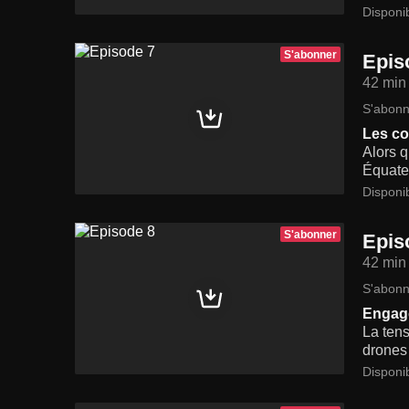
Disponi
S'abonner
Epis
42 min
S'abonn
Les co
Alors q
Équateu
Disponi
S'abonner
Epis
42 min
S'abonn
Engag
La ten
drones 
Disponi