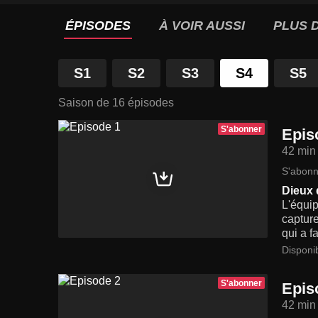
ÉPISODES
À VOIR AUSSI
PLUS D
S1
S2
S3
S4
S5
Saison de 16 épisodes
S'abonner
Epis
42 min
S'abonn
Dieux 
L'équi
capture
qui a f
Disponi
S'abonner
Epis
42 min