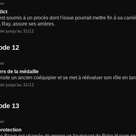
er
dict
st soumis à un procès dont l'issue pourrait mettre fin à sa carriè
 Ray, assure ses arrières.
ble jusqu'au 31/12
ode 12
er
ers de la médaille
isite un ancien coéquipier et se met à réévaluer son rôle en tan
ble jusqu'au 31/12
ode 13
er
rotection
pe Bravo est chargée de mener un lieutenant de Boko Haram en 