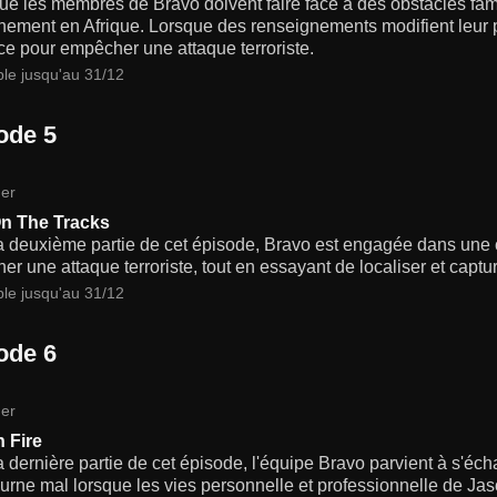
ue les membres de Bravo doivent faire face à des obstacles fami
ement en Afrique. Lorsque des renseignements modifient leur p
ce pour empêcher une attaque terroriste.
ble jusqu'au 31/12
ode 5
er
n The Tracks
a deuxième partie de cet épisode, Bravo est engagée dans une 
r une attaque terroriste, tout en essayant de localiser et captu
ble jusqu'au 31/12
ode 6
er
 Fire
 dernière partie de cet épisode, l'équipe Bravo parvient à s'é
ourne mal lorsque les vies personnelle et professionnelle de Ja