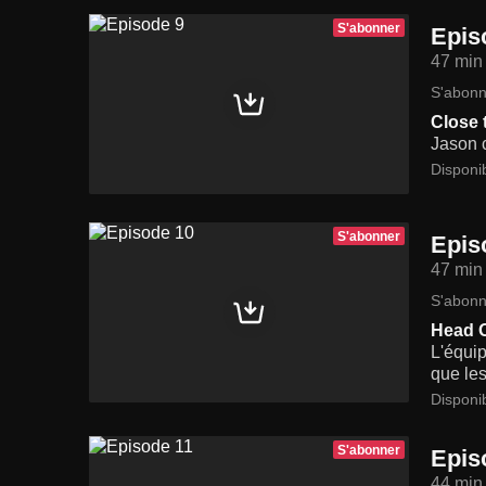
S'abonner
Epis
47 min
S'abonn
Close
Jason c
Disponi
S'abonner
Epis
47 min
S'abonn
Head 
L'équip
que les
Disponi
S'abonner
Epis
44 min