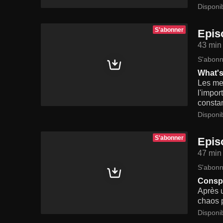
Disponi
S'abonner
Epis
43 min
S'abonn
What's
Les mem
l'impor
consta
Disponi
S'abonner
Epis
47 min
S'abonn
Conspi
Après u
chaos p
Disponi