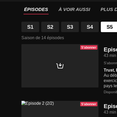
ÉPISODES
À VOIR AUSSI
PLUS D
S1
S2
S3
S4
S5
Saison de 14 épisodes
S'abonner
Episo
43 min
S'abonn
Trust, 
Au déb
exercic
pays l
Disponi
S'abonner
Episo
43 min