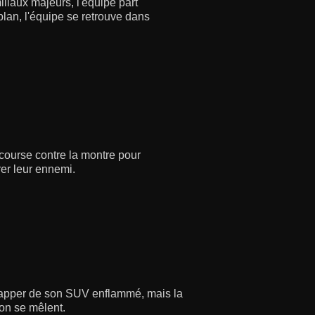
liaux majeurs, l'équipe part
lan, l'équipe se retrouve dans
course contre la montre pour
rer leur ennemi.
chapper de son SUV enflammé, mais la
son se mêlent.