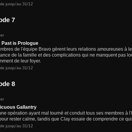
ble jusqu'au 31/12
ode 7
er
 Past is Prologue
bres de l'équipe Bravo gèrent leurs relations amoureuses à le
tance de la famille et des complications qui ne manquent pas lor
mment de leur foyer.
ble jusqu'au 31/12
ode 8
er
cuous Gallantry
ne opération ayant mal tourné et conduit tous ses membres à l'h
our rester calme, tandis que Clay essaie de comprendre ce qui
ble jusqu'au 31/12