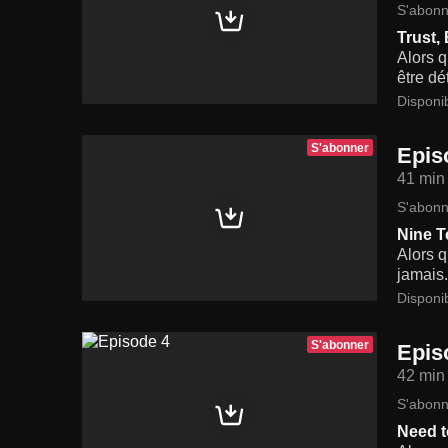
S'abonn
Trust, 
Alors q
être dé
Disponi
S'abonner
Epis
41 min
S'abonn
Nine T
Alors 
jamais.
Disponi
S'abonner
Epis
42 min
S'abonn
Need 