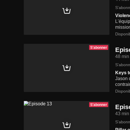
S'abonn
Violen
L'équip
mission
Disponi
S'abonner
Epis
48 min
S'abonn
Keys 
Jason d
contrai
Disponi
S'abonner
Epis
43 min
S'abonn
Pillar 