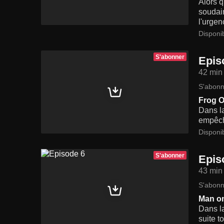
Alors q
soudain
l'urgen
Disponi
S'abonner
Epis
42 min
S'abonn
Frog O
Dans l
empêche
Disponi
S'abonner
Epis
43 min
S'abonn
Man on
Dans la
suite t