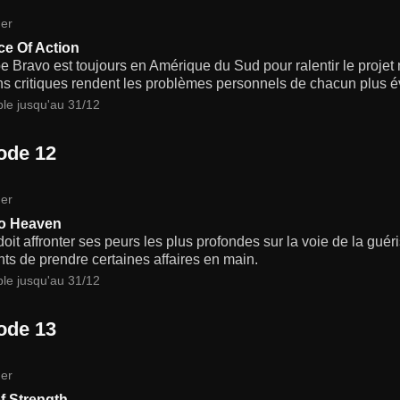
er
ce Of Action
e Bravo est toujours en Amérique du Sud pour ralentir le projet 
s critiques rendent les problèmes personnels de chacun plus é
ble jusqu'au 31/12
ode 12
er
to Heaven
oit affronter ses peurs les plus profondes sur la voie de la gué
nts de prendre certaines affaires en main.
ble jusqu'au 31/12
ode 13
er
of Strength