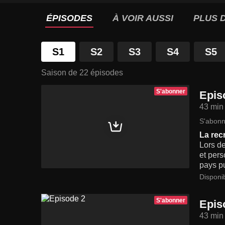
ÉPISODES
À VOIR AUSSI
PLUS D
S1
S2
S3
S4
S5
Saison de 22 épisodes
S'abonner
Epis
43 min
S'abonn
La rec
Lors de
et pers
pays p
Disponi
S'abonner
Epis
43 min