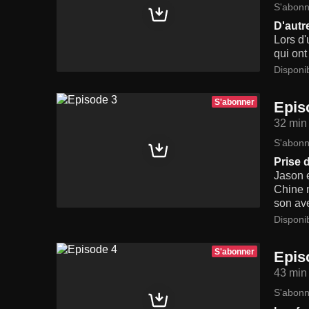
S'abonn
D'autr
Lors d'
qui ont
Disponi
S'abonner
Epis
32 min
S'abonn
Prise 
Jason 
Chine m
son av
Disponi
S'abonner
Epis
43 min
S'abonn