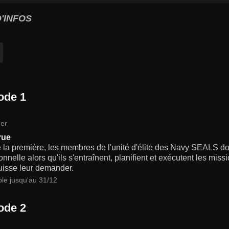
'INFOS
ode 1
er
rue
 la première, les membres de l'unité d'élite des Navy SEALS doi
onnelle alors qu'ils s'entraînent, planifient et exécutent les mi
uisse leur demander.
ble jusqu'au 31/12
ode 2