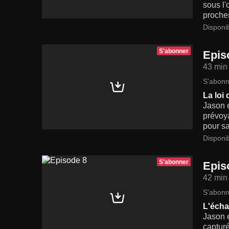
sous l'
proches
Disponi
S'abonner
Epis
43 min
S'abonn
La loi 
Jason e
prévoya
pour sa
Disponi
S'abonner
Epis
42 min
S'abonn
L'éch
Jason e
captur