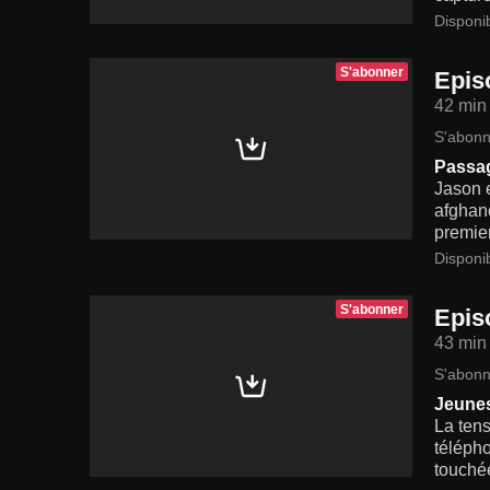
Disponi
S'abonner
Epis
42 min
S'abonn
Passag
Jason e
afghane
premier
Disponi
S'abonner
Epis
43 min
S'abonn
Jeunes
La ten
télépho
touchée