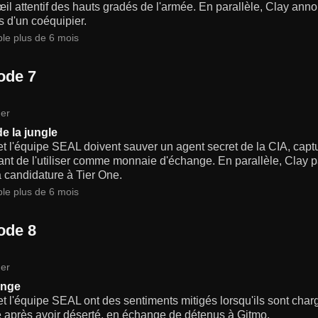
œil attentif des hauts gradés de l'armée. En parallèle, Clay an
 d'un coéquipier.
ble plus de 6 mois
ode 7
er
de la jungle
t l'équipe SEAL doivent sauver un agent secret de la CIA, captu
nt de l'utiliser comme monnaie d'échange. En parallèle, Clay p
 candidature à Tier One.
ble plus de 6 mois
ode 8
er
ange
t l'équipe SEAL ont des sentiments mitigés lorsqu'ils sont cha
é après avoir déserté, en échange de détenus à Gitmo.