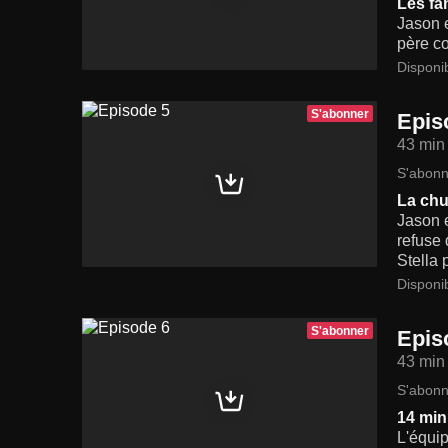
Les fa
Jason e
père co
Disponi
S'abonner
Epis
43 min
S'abonn
La chu
Jason 
refuse 
Stella 
Disponi
S'abonner
Epis
43 min
S'abonn
14 min
L'équip