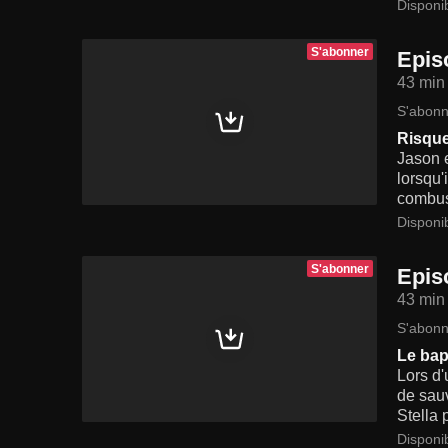
Disponi
S'abonner
Epis
43 min
S'abonn
Risque
Jason e
lorsqu'
combus
Disponi
S'abonner
Epis
43 min
S'abonn
Le bap
Lors d'
de sauv
Stella 
Disponi