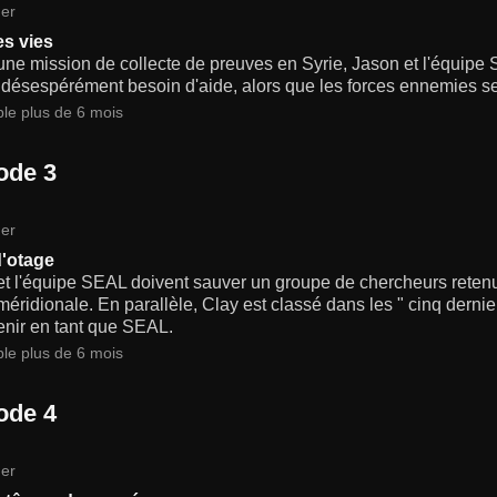
er
es vies
une mission de collecte de preuves en Syrie, Jason et l'équipe 
 désespérément besoin d'aide, alors que les forces ennemies s
ble plus de 6 mois
ode 3
er
d'otage
et l'équipe SEAL doivent sauver un groupe de chercheurs retenu
éridionale. En parallèle, Clay est classé dans les " cinq dernier
enir en tant que SEAL.
ble plus de 6 mois
ode 4
er