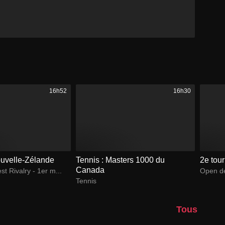
16h52
16h30
ouvelle-Zélande
Tennis : Masters 1000 du
2e tour
Canada
t Rivalry - 1er m...
Open d
Tennis
Tous