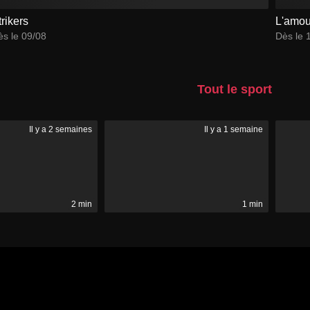
trikers
L'amour
s le 09/08
Dès le 
Tout le sport
Il y a 2 semaines
Il y a 1 semaine
2 min
1 min