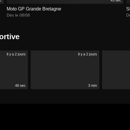
c
43 sec
Moto GP Grande Bretagne
S
Dès le 08/08
Dè
ortive
Il y a 2 jours
Il y a 2 jours
46 sec
3 min