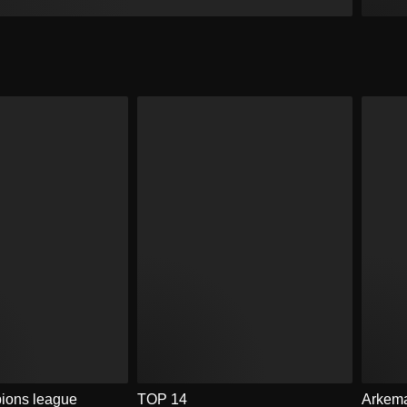
ons league
TOP 14
Arkema