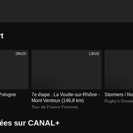
t
09h20
13h20
 Pologne
7e étape . La Voulte-sur-Rhône -
Stormers / N
Mont Ventoux (146,8 km)
Rugby's Greates
Tour de France Femmes
ivées sur CANAL+